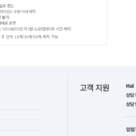
일로 갱신
 라이선스 수량 이내 제작
 불가)
FS 형태로 포맷
 / 3.0 USB(이상) 약 3분 소요(업데이트 시간 제외)
주 단위 10개/30개/50개 제작 가능
고객 지원
Mail
상담 
상담 
입점/