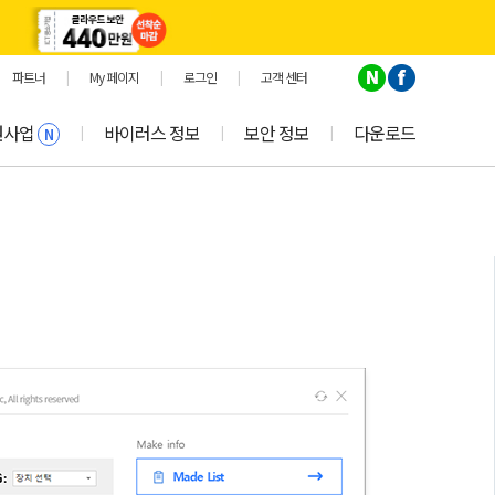
파트너
|
My 페이지
|
로그인
|
고객 센터
원사업
바이러스 정보
보안 정보
다운로드
|
|
|
N