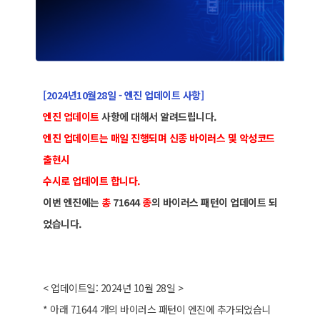
[2024년10월28일 - 엔진 업데이트 사항]
엔진 업데이트
사항에 대해서 알려드립니다.
엔진 업데이트는 매일 진행되며 신종 바이러스 및 악성코드
출현시
수시로 업데이트 합니다.
이번 엔진에는
총
71644
종
의 바이러스 패턴이 업데이트 되
었습니다.
< 업데이트일: 2024년 10월 28일 >
* 아래 71644 개의 바이러스 패턴이 엔진에 추가되었습니