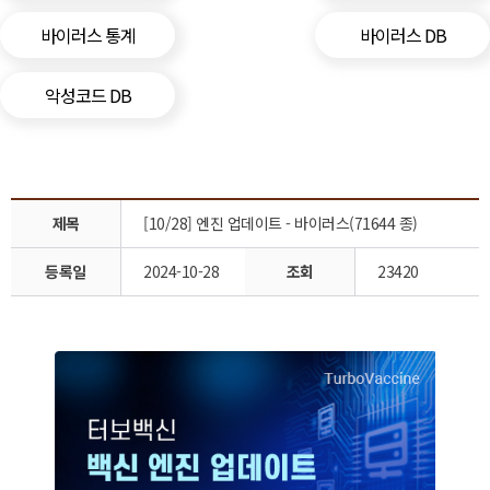
바이러스 통계
바이러스 DB
악성코드 DB
제목
[10/28] 엔진 업데이트 - 바이러스(71644 종)
등록일
2024-10-28
조회
23420