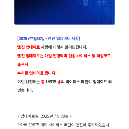
[2025년7월30일 - 엔진 업데이트 사항]
엔진 업데이트
사항에 대해서 알려드립니다.
엔진 업데이트는 매일 진행되며 신종 바이러스 및 악성코드
출현시
수시로 업데이트 합니다.
이번 엔진에는
총
19575
종
의 바이러스 패턴이 업데이트 되
었습니다.
< 업데이트일: 2025년 7월 30일 >
* 아래 19575 개의 바이러스 패턴이 엔진에 추가되었습니