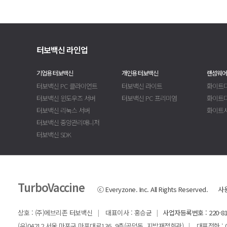
터보백신 라인업
기업용 터보백신
개인용 터보백신
랜섬웨어
터보백신 PC 클라이언트
터보백신 라이트
화이트디
터보백신 윈도우즈 서버
터보백신 PC 프리미엄
화이트
터보백신 리눅스 서버
화이트
터보백신 중앙관리매니저
터보백신 SDK
TurboVaccine
ⓒ Everyzone. Inc. All Rights Reserved.
사
상호 : (주)에브리존 터보백신
대표이사 : 홍승균
사업자등록번호 : 220-81
|
|
(우)04212 서울 마포구 마포대로136, 9층(공덕동, 지방재정회관)
대표전화 : 02-
|