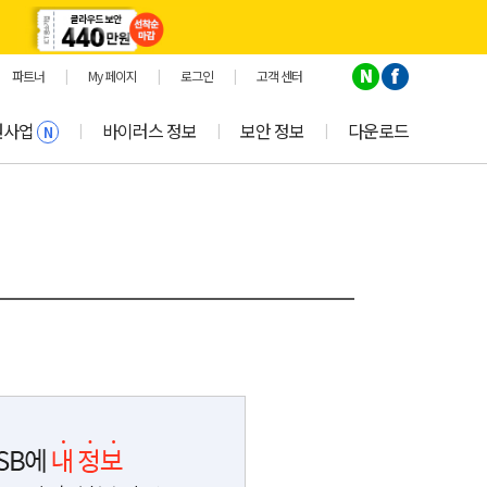
파트너
|
My 페이지
|
로그인
|
고객 센터
원사업
바이러스 정보
보안 정보
다운로드
|
|
|
N