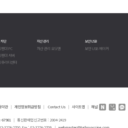
 차단
자산 관리
보안 USB
펜더 PC
자산 관리 오딧맨
보안 USB 메이커
디펜더 서버
시큐리티센터
용약관
개인정보취급방침
Contact Us
사이트맵
채널
|
|
|
|
-67981
통신판매업신고번호 : 2004-2419
|
3274-2700 Fax : 02-3274-2709
webmaster@turbovaccine.com
|