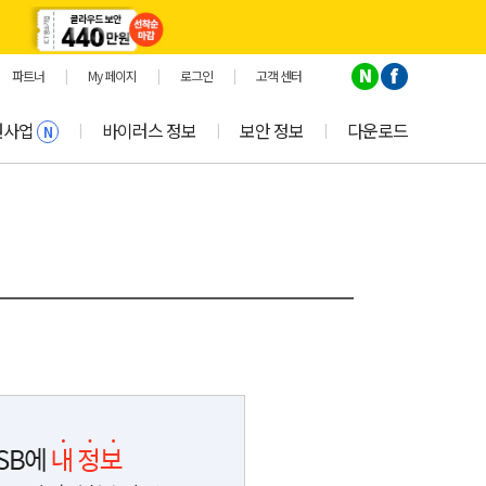
파트너
|
My 페이지
|
로그인
|
고객 센터
원사업
바이러스 정보
보안 정보
다운로드
|
|
|
N