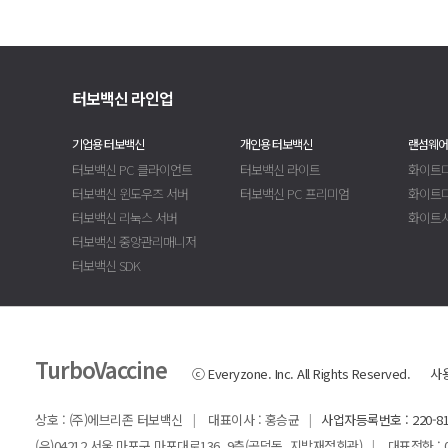
터보백신 라인업
기업용 터보백신
개인용 터보백신
랜섬웨어
터보백신 PC 클라이언트
터보백신 라이트
화이트디
터보백신 윈도우즈 서버
터보백신 PC 프리미엄
화이트
터보백신 리눅스 서버
화이트
터보백신 중앙관리매니저
터보백신 SDK
TurboVaccine
ⓒ Everyzone. Inc. All Rights Reserved.
사
상호 : (주)에브리존 터보백신
대표이사 : 홍승균
사업자등록번호 : 220-81
|
|
(우)04212 서울 마포구 마포대로136, 9층(공덕동, 지방재정회관)
대표전화 : 02-
|