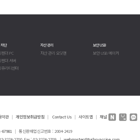
 차단
자산 관리
보안 USB
펜더 PC
자산 관리 오딧맨
보안 USB 메이커
디펜더 서버
시큐리티센터
용약관
개인정보취급방침
Contact Us
사이트맵
채널
|
|
|
|
-67981
통신판매업신고번호 : 2004-2419
|
3274-2700 Fax : 02-3274-2709
webmaster@turbovaccine.com
|