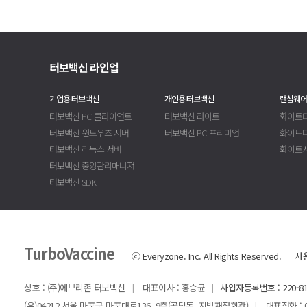
터보백신 라인업
기업용 터보백신
개인용 터보백신
랜섬웨어
터보백신 PC 클라이언트
터보백신 라이트
화이트디
터보백신 윈도우즈 서버
터보백신 PC 프리미엄
화이트
터보백신 리눅스 서버
화이트
터보백신 중앙관리매니저
터보백신 SDK
TurboVaccine
ⓒ Everyzone. Inc. All Rights Reserved.
사
상호 : (주)에브리존 터보백신
대표이사 : 홍승균
사업자등록번호 : 220-81
|
|
(우)04212 서울 마포구 마포대로136, 9층(공덕동, 지방재정회관)
대표전화 : 02-
|