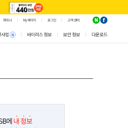
파트너
|
My 페이지
|
로그인
|
고객 센터
원사업
바이러스 정보
보안 정보
다운로드
|
|
|
N