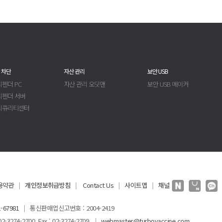
 차단
자산 관리
보안 USB
펜더 PC
자산 관리 오딧맨
보안 USB 메이커
디펜더 서버
시큐리티센터
용약관
개인정보취급방침
Contact Us
사이트맵
채널
|
|
|
|
-67981
통신판매업신고번호 : 2004-2419
|
3274-2700 Fax : 02-3274-2709
webmaster@turbovaccine.com
|