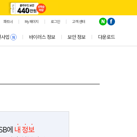
파트너
|
My 페이지
|
로그인
|
고객 센터
원사업
바이러스 정보
보안 정보
다운로드
|
|
|
N