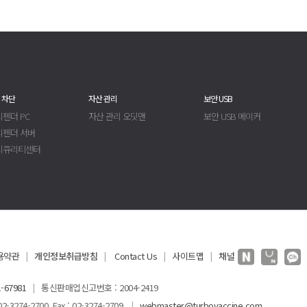
 차단
자산 관리
보안 USB
펜더 PC
자산 관리 오딧맨
보안 USB 메이커
디펜더 서버
시큐리티센터
용약관
개인정보취급방침
Contact Us
사이트맵
채널
|
|
|
|
-67981
통신판매업신고번호 : 2004-2419
|
3274-2700 Fax : 02-3274-2709
webmaster@turbovaccine.com
|