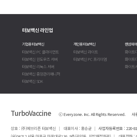
터보백신 라인업
기업용 터보백신
개인용 터보백신
랜섬웨어
터보백신 PC 클라이언트
터보백신 라이트
화이트디
터보백신 윈도우즈 서버
터보백신 PC 프리미엄
화이트
터보백신 리눅스 서버
화이트
터보백신 중앙관리매니저
터보백신 SDK
TurboVaccine
ⓒ Everyzone. Inc. All Rights Reserved.
사
상호 : (주)에브리존 터보백신
대표이사 : 홍승균
사업자등록번호 : 220-81
|
|
(우)04212 서울 마포구 마포대로136, 9층(공덕동, 지방재정회관)
대표전화 : 02-
|