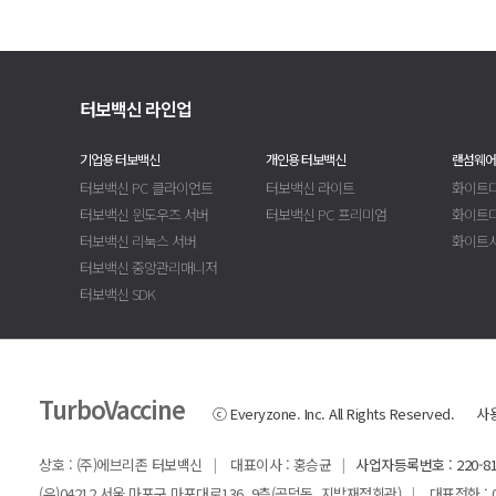
터보백신 라인업
기업용 터보백신
개인용 터보백신
랜섬웨어
터보백신 PC 클라이언트
터보백신 라이트
화이트디
터보백신 윈도우즈 서버
터보백신 PC 프리미엄
화이트
터보백신 리눅스 서버
화이트
터보백신 중앙관리매니저
터보백신 SDK
TurboVaccine
ⓒ Everyzone. Inc. All Rights Reserved.
사
상호 : (주)에브리존 터보백신
대표이사 : 홍승균
사업자등록번호 : 220-81
|
|
(우)04212 서울 마포구 마포대로136, 9층(공덕동, 지방재정회관)
대표전화 : 02-
|