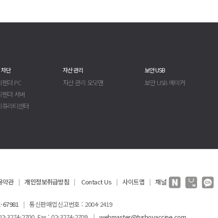
 차단
자산 관리
보안 USB
펜더 PC
자산 관리 오딧맨
보안 USB 메이커
디펜더 서버
시큐리티센터
용약관
개인정보취급방침
Contact Us
사이트맵
채널
|
|
|
|
-67981
통신판매업신고번호 : 2004-2419
|
3274-2700 Fax : 02-3274-2709
webmaster@turbovaccine.com
|