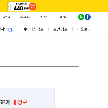
파트너
|
My 페이지
|
로그인
|
고객 센터
원사업
바이러스 정보
보안 정보
다운로드
|
|
|
N