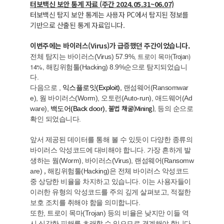
터보백신 보안 통계 자료 (주간 2024.05.31~06.07)
터보백신 탐지 보안 통계는 사용자 PC에서 탐지된 정보를
기반으로 산출된 통계 자료입니다.
이번주에는 바이러스(Virus)가 급증했던 주간이었습니다.
로이 목마(Trojan)
전체 탐지는
바이러스(Virus) 57.9%,
트
14%,
해킹위험툴(Hacking) 8.9%순으로 탐지되었습니
다.
다음으로
,
익스플로잇(Exploit),
랜섬웨어(Ransomwar
e),
웜 바이러스(Worm), 오토런(Auto-run), 애드웨어(Ad
불법 채굴(Mining)
ware),
백도어(Back door),
,
등의 순으로
확인 되었습니다.
앞서 제공된 데이터를 통해 볼 수 있듯이 다양한 종류의
바이러스 악성코드에 대비해야 합니다. 가장 흔하게 발
생하는 웜(Worm), 바이러스(Virus),
랜섬웨어(Ransomw
,
are)
해킹위험툴(Hacking)은 전체 바이러스 악성코드
중 상당한 비율을 차지하고 있습니다. 이는 사용자들이
이러한 유형의 악성코드를 주의 깊게 살펴보고, 적절한
보호 조치를 취해야 함을 의미합니다.
또한, 트로이 목마(Trojan) 등의 비율은 낮지만 이들 역
시 심각한 피해를 초래할 수 있으므로 경계해야 합니다.