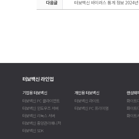
다음글
터보백신 바이러스 통계 정보 2024년 12월 
터보백신 라인업
기업용 터보백신
개인용 터보백신
랜섬웨어
터보백신 PC 클라이언트
터보백신 라이트
화이트디
터보백신 윈도우즈 서버
터보백신 PC 프리미엄
화이트
터보백신 리눅스 서버
화이트
터보백신 중앙관리매니저
터보백신 SDK