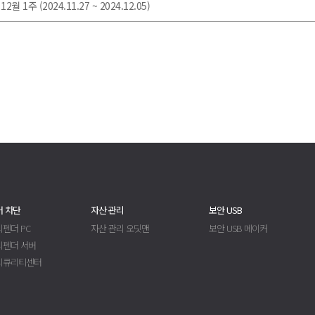
1주 (2024.11.27 ~ 2024.12.05)
 차단
자산 관리
보안 USB
펜더 PC
자산 관리 오딧맨
보안 USB 메이커
디펜더 서버
시큐리티센터