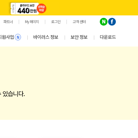
파트너
|
My 페이지
|
로그인
|
고객 센터
지원사업
바이러스 정보
보안 정보
다운로드
|
|
|
N
 있습니다.