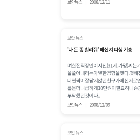
보안뉴스
2008/12/11
|
보안 뉴스
'나 돈 좀 빌려줘' 메신져 피싱 기승
며칠전직장인이서진(31세.가명)씨는
을쓸어내리는아찔한경험을했다.몇해
터연락이잘닫지않던친구가메신저로
를묻더니급하게30만원이필요하니송
부탁했던것이다..
보안뉴스
2008/12/09
|
보안 뉴스