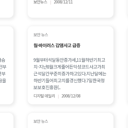
보안뉴스
2008/12/11
|
보안 뉴스
웜·바이러스 감염사고 급증
가슴
9월부터석달동안증가세,11월하반기최고
전부
치-지난8월크게줄어든악성코드사고가최
안부
근석달간꾸준히증가하고있다.지난달에는
금을
하반기들어최고치를경신했다.7일한국정
보보호진흥원(..
디지털 데일리
2008/12/08
|
보안 뉴스