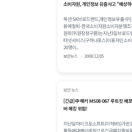
소비자원, 개인정보 유출사고 “배상하
옥션·SK브로드밴드,개인정보유출·무
용에철퇴-한국소비자원소비자분쟁조
원회(위원장정구환)는지난3일브로드
터넷서비스(구하나포스)이용자인소비
20명이..
보안뉴스
2008/12/05
|
보안 뉴스
[긴급]中해커 MS08-067 루트킷 배포.
버 해킹 위험!
지난달마이크로소프트(이하MS)가윈
품들에대해이례적으로긴급패치를발