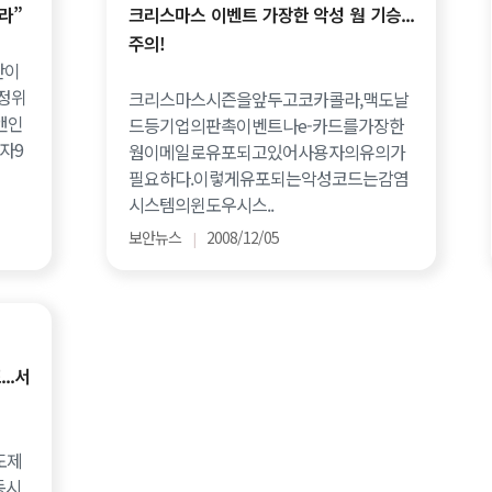
라”
크리스마스 이벤트 가장한 악성 웜 기승...
주의!
단이
정위
크리스마스시즌을앞두고코카콜라,맥도날
앤인
드등기업의판촉이벤트나e-카드를가장한
자9
웜이메일로유포되고있어사용자의유의가
필요하다.이렇게유포되는악성코드는감염
시스템의윈도우시스..
보안뉴스
2008/12/05
|
..서
도제
동시