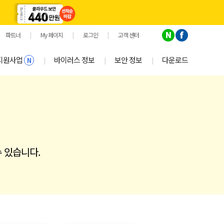
파트너
|
My 페이지
|
로그인
|
고객 센터
지원사업
바이러스 정보
보안 정보
다운로드
|
|
|
N
 있습니다.