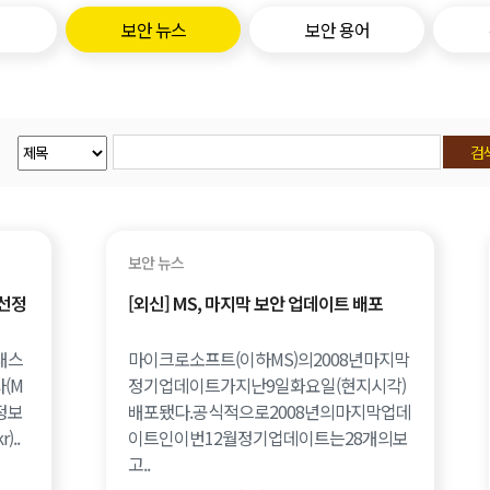
보안 뉴스
보안 용어
보안 뉴스
 선정
[외신] MS, 마지막 보안 업데이트 배포
대스
마이크로소프트(이하MS)의2008년마지막
(M
정기업데이트가지난9일화요일(현지시각)
정보
배포됐다.공식적으로2008년의마지막업데
)..
이트인이번12월정기업데이트는28개의보
고..