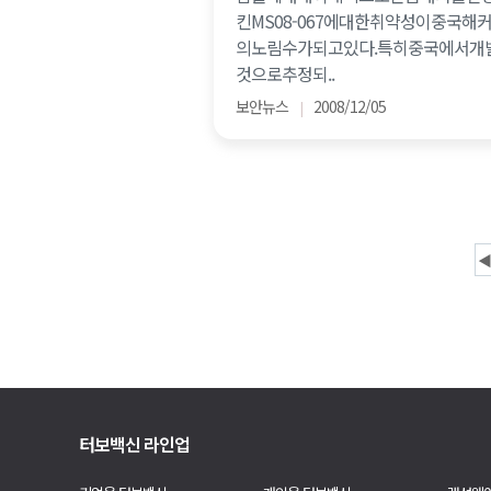
킨MS08-067에대한취약성이중국해
의노림수가되고있다.특히중국에서개
것으로추정되..
보안뉴스
2008/12/05
|
◀
터보백신 라인업