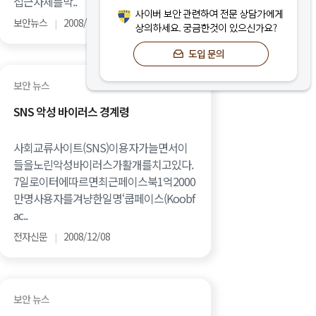
접근자체를막..
보안뉴스
2008/12/09
|
보안 뉴스
SNS 악성 바이러스 경계령
사회교류사이트(SNS)이용자가늘면서이
들을노린악성바이러스가활개를치고있다.
7일로이터에따르면최근페이스북1억2000
만명사용자를겨냥한일명‘쿱페이스(Koobf
ac..
전자신문
2008/12/08
|
보안 뉴스