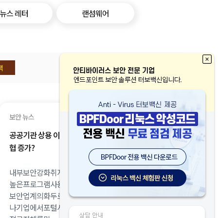
뉴스 레터
랜섬웨어
보안 뉴스
공공기관 상용 이메일 금지, 오히려 보안 위
협 증가?
내부보안강화취지정책,오히려보안위협성
높은프로그램사용부추겨 개인정보유출이
보안업계의화두로떠오르면서공공기관이
나기업에서포털사이트나소셜커뮤니티의