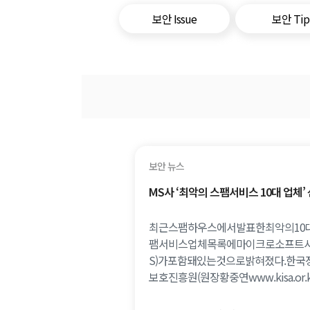
보안 Issue
보안 Tip
보안 뉴스
MS사 ‘최악의 스팸서비스 10대 업체’
최근스팸하우스에서발표한최악의10
팸서비스업체목록에마이크로소프트사
S)가포함돼있는것으로밝혀졌다.한국
보호진흥원(원장황중연www.kisa.or.kr