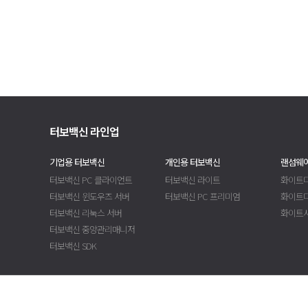
터보백신 라인업
기업용 터보백신
개인용 터보백신
랜섬웨어
터보백신 PC 클라이언트
터보백신 라이트
화이트디
터보백신 윈도우즈 서버
터보백신 PC 프리미엄
화이트
터보백신 리눅스 서버
화이트
터보백신 중앙관리매니저
터보백신 SDK