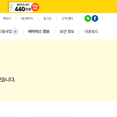
파트너
|
My 페이지
|
로그인
|
고객 센터
지원사업
바이러스 정보
보안 정보
다운로드
|
|
|
N
있습니다.