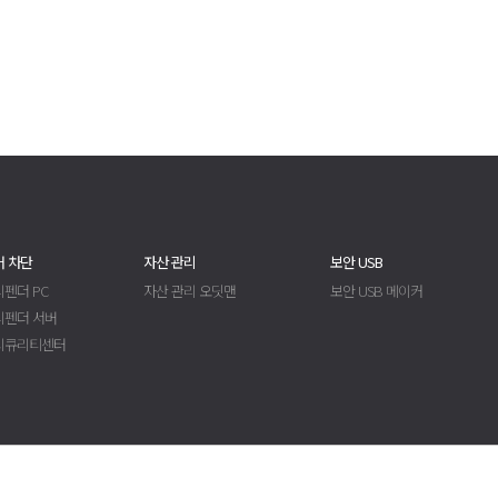
 차단
자산 관리
보안 USB
펜더 PC
자산 관리 오딧맨
보안 USB 메이커
디펜더 서버
시큐리티센터