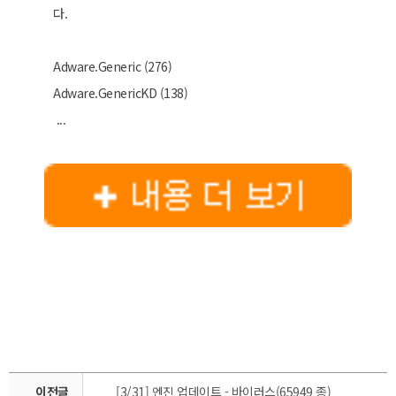
다.
Adware.Generic (276)
Adware.GenericKD (138)
...
이전글
[3/31] 엔진 업데이트 - 바이러스(65949 종)