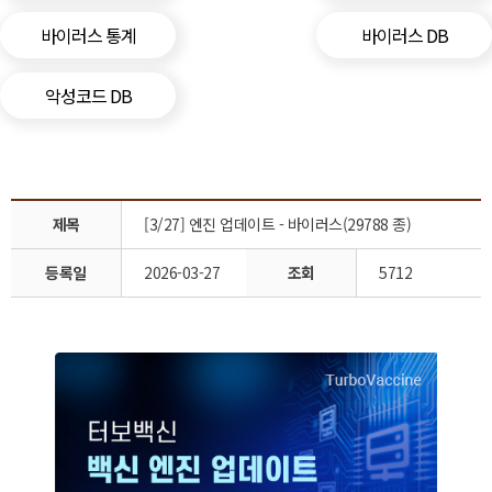
바이러스 통계
바이러스 DB
악성코드 DB
제목
[3/27] 엔진 업데이트 - 바이러스(29788 종)
등록일
2026-03-27
조회
5712