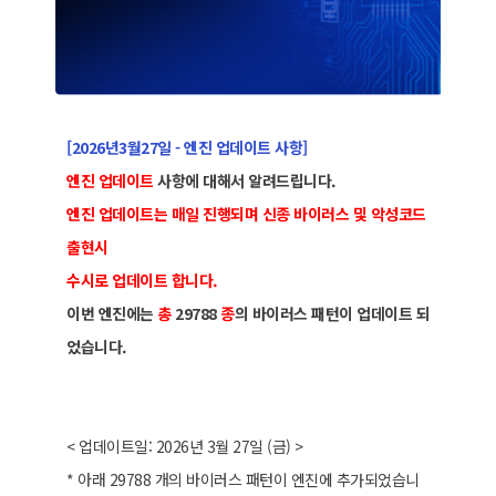
[2026년3월27일 - 엔진 업데이트 사항]
엔진 업데이트
사항에 대해서 알려드립니다.
엔진 업데이트는 매일 진행되며 신종 바이러스 및 악성코드
출현시
수시로 업데이트 합니다.
이번 엔진에는
총
29788
종
의 바이러스 패턴이 업데이트 되
었습니다.
< 업데이트일: 2026년 3월 27일 (금) >
* 아래 29788 개의 바이러스 패턴이 엔진에 추가되었습니