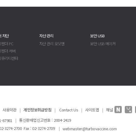
 차단
자산 관리
보안 USB
펜더 PC
자산 관리 오딧맨
보안 USB 메이커
디펜더 서버
시큐리티센터
사용약관
|
개인정보취급방침
|
Contact Us
|
사이트맵
|
채널
|
통신판매업신고번호 : 2004-2419
-67981
-3274-2700 Fax : 02-3274-2709
|
webmaster@turbovaccine.com