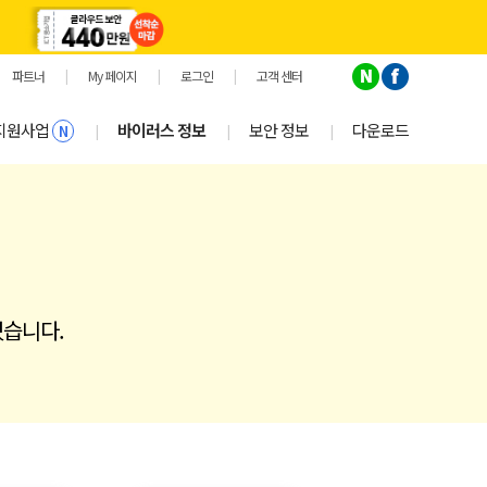
파트너
|
My 페이지
|
로그인
|
고객 센터
지원사업
바이러스 정보
보안 정보
다운로드
|
|
|
N
있습니다.