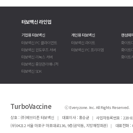
터보백신 라인업
기업용 터보백신
개인용 터보백신
랜섬웨어
터보백신 PC 클라이언트
터보백신 라이트
화이트디
터보백신 윈도우즈 서버
터보백신 PC 프리미엄
화이트
터보백신 리눅스 서버
화이트
터보백신 중앙관리매니저
터보백신 SDK
TurboVaccine
ⓒ Everyzone. Inc. All Rights Reserved.
상호 : (주)에브리존 터보백신
|
대표이사 : 홍승균
|
사업자등록번호 : 220-81
(우)04212 서울 마포구 마포대로136, 9층(공덕동, 지방재정회관)
|
대표전화 : 02