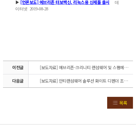
[언론보도] 에브리존 터보백신, 리눅스용 신제품 출시
▶
데
이터넷 2019-08-28
이전글
[보도자료] 에브리존-크리니티 랜섬웨어 및 스팸메일 대응 업무협약
다음글
[보도자료] 안티랜섬웨어 솔루션 화이트 디펜더 조달 총판 계약 체결
목록