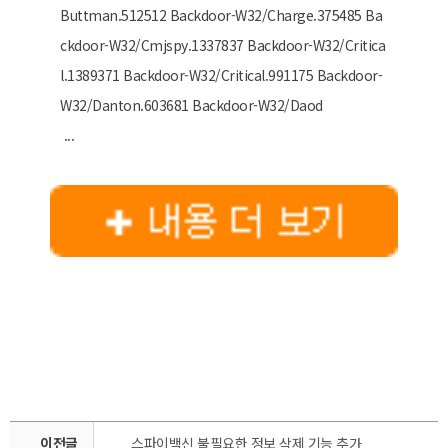
Buttman.512512 Backdoor-W32/Charge.375485 Ba
ckdoor-W32/Cmjspy.1337837 Backdoor-W32/Critica
l.1389371 Backdoor-W32/Critical.991175 Backdoor-
W32/Danton.603681 Backdoor-W32/Daod
...
이전글
스파이백신 불필요한 정보 삭제 기능 추가