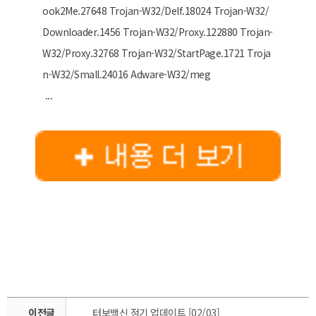
ook2Me.27648 Trojan-W32/Delf.18024 Trojan-W32/
Downloader.1456 Trojan-W32/Proxy.122880 Trojan-
W32/Proxy.32768 Trojan-W32/StartPage.1721 Troja
n-W32/Small.24016 Adware-W32/meg
...
이전글
터보백신 정기 업데이트 [02/03]