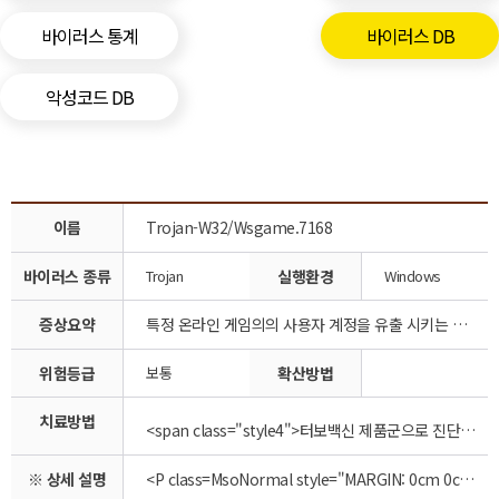
바이러스 통계
바이러스 DB
악성코드 DB
이름
Trojan-W32/Wsgame.7168
바이러스 종류
Trojan
실행환경
Windows
증상요약
특정 온라인 게임의의 사용자 계정을 유출 시키는 트로이 목마, 사용자의 키보드 입력을 가로채어 특정 메일 주소로 전송
위험등급
보통
확산방법
치료방법
<span class="style4">터보백신 제품군으로 진단/치료 가능합니다.</span><br> <br>
※ 상세 설명
<P class=MsoNormal style="