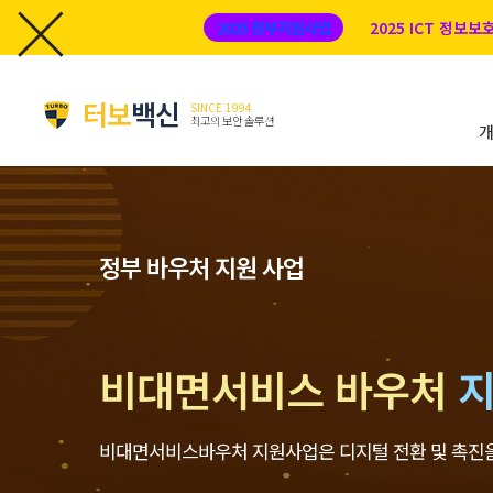
2025 정부지원사업
2025 ICT 정보
터보
백신
SINCE 1994
최고의 보안 솔루션
개
정부 바우처 지원 사업
비대면서비스 바우처
지
비대면서비스바우처 지원사업은 디지털 전환 및 촉진