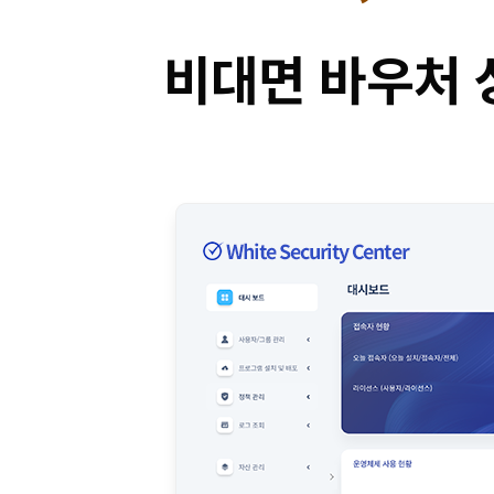
비대면 바우처 