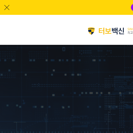
터보
백신
SIN
최고