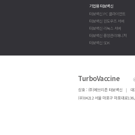
기업용 터보백신
터보백신 PC 클라이언트
터보백신 윈도우즈 서버
터보백신 리눅스 서버
터보백신 중앙관리매니저
터보백신 SDK
TurboVaccine
ⓒ
상호 : (주)에브리존 터보백신
|
대
(우)04212 서울 마포구 마포대로136