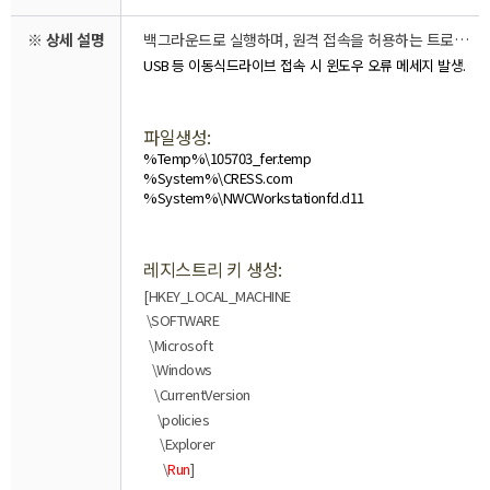
※ 상세 설명
백그라운드로 실행하며, 원격 접속을 허용하는 트로이 목마이며,
USB
등
이동식드라이브
접속
시
윈도우
오류
메세지
발생
.
파일생성
:
%Temp%\105703_fer.temp
%System%\CRESS.com
%System%\NWCWorkstationfd.d11
레지스트리
키
생성
:
[HKEY_LOCAL_MACHINE
\SOFTWARE
\Microsoft
\Windows
\CurrentVersion
\policies
\Explorer
\
Run
]