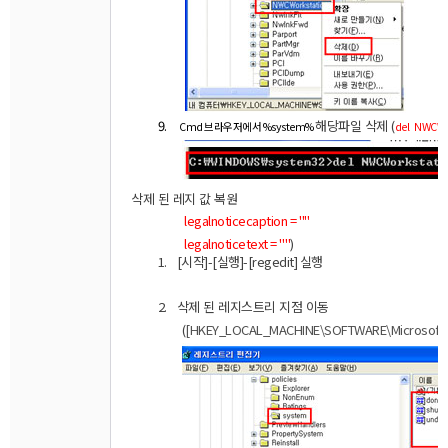
9.
해당파일
삭제
(
Cmd
브라우저에서
%system%
del
NWCWor
삭제
된
레지
값
복원
legalnoticecaption = ""
legalnoticetext = ""
)
1.
[
시작
]-[
실행
]-[regedit]
실행
2.
삭제
된
레지스트리
지점
이동
(
[HKEY_LOCAL_MACHINE\SOFTWARE\Microsoft\Wi