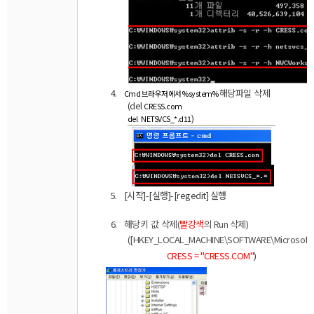
4.
해당파일
삭제
Cmd
브라우저에서
%system%
(del
CRESS.com
)
del
NETSVCS_*.d11
5.
[
시작
]-[
실행
]-[regedit]
실행
6.
해당키
값
삭제
(
빨강색
의
Run
삭제
)
([HKEY_LOCAL_MACHINE\SOFTWARE\Microsoft\Wi
CRESS = "CRESS.COM"
)