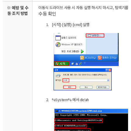
※ 예방 및 수
이동식 드라이브 사용 시 자동 실행 하시지 마시고, 탐색기를
수동
확인
동 조치 방법
1.
[
시작
]-[
실행
]-[cmd]
실행
2.
%System%
에서
dir/ah