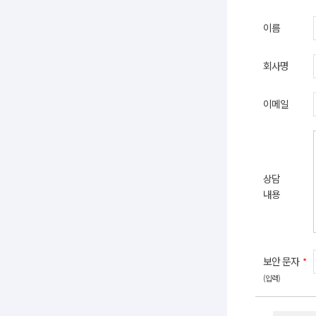
이름
회사명
이메일
상담
내용
보안 문자
*
(입력)