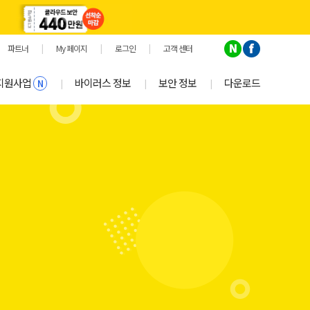
파트너
|
My 페이지
|
로그인
|
고객 센터
지원사업
바이러스 정보
보안 정보
다운로드
|
|
|
N