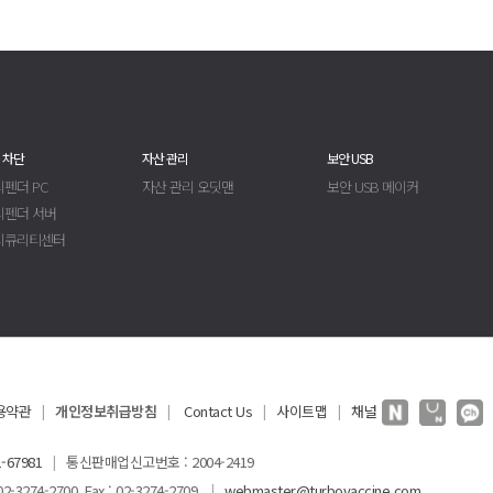
 차단
자산 관리
보안 USB
펜더 PC
자산 관리 오딧맨
보안 USB 메이커
디펜더 서버
시큐리티센터
용약관
개인정보취급방침
Contact Us
사이트맵
채널
|
|
|
|
-67981
통신판매업신고번호 : 2004-2419
|
3274-2700 Fax : 02-3274-2709
webmaster@turbovaccine.com
|