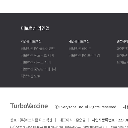
터보백신 라인업
기업용 터보백신
개인용 터보백신
랜섬웨어
터보백신 PC 클라이언트
터보백신 라이트
화이트디
터보백신 윈도우즈 서버
터보백신 PC 프리미엄
화이트
터보백신 리눅스 서버
화이트
터보백신 중앙관리매니저
터보백신 SDK
TurboVaccine
ⓒ Everyzone. Inc. All Rights Reserved.
사
상호 : (주)에브리존 터보백신
대표이사 : 홍승균
사업자등록번호 : 220-81
|
|
(우)04212 서울 마포구 마포대로136, 9층(공덕동, 지방재정회관)
대표전화 : 02-
|