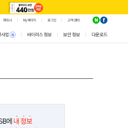
파트너
|
My 페이지
|
로그인
|
고객 센터
원사업
바이러스 정보
보안 정보
다운로드
|
|
|
N