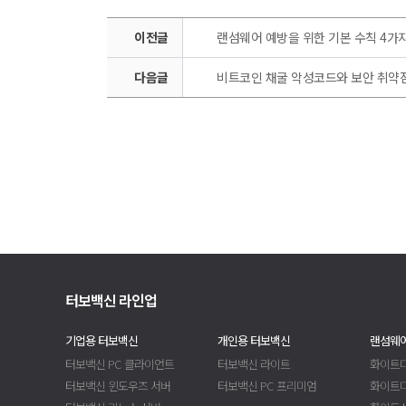
이전글
랜섬웨어 예방을 위한 기본 수칙 4가지
다음글
비트코인 채굴 악성코드와 보안 취약
터보백신 라인업
기업용 터보백신
개인용 터보백신
랜섬웨어
터보백신 PC 클라이언트
터보백신 라이트
화이트디
터보백신 윈도우즈 서버
터보백신 PC 프리미엄
화이트