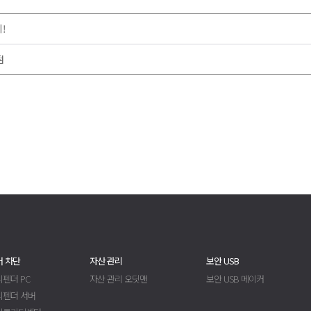
!
점
 차단
자산 관리
보안 USB
펜더 PC
자산 관리 오딧맨
보안 USB 메이커
디펜더 서버