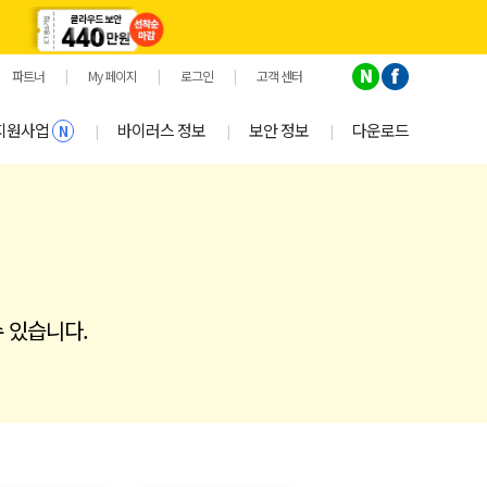
파트너
|
My 페이지
|
로그인
|
고객 센터
지원사업
바이러스 정보
보안 정보
다운로드
|
|
|
N
 있습니다.