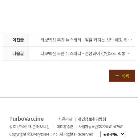
이전글
터보백신 주간 뉴스레터 - 점점 커지는 선박 해킹 위협… 공격 표면에 노출된 1,600개 이상 장치 발견[2월 4주]
다음글
터보백신 보안 뉴스레터 - 랜섬웨어 감염으로 먹통 사태 겪은 골프존, 탈취 데이터 다크웹에 유출됐다. [12월 2주]
목록
TurboVaccine
사용약관
|
개인정보취급방침
|
|
상호 :(주)에브리존 터보백신
대표:홍승균
사업자등록번호:220-81-67981
Copyright ⓒEveryzone , Inc. All Rights Reserved.
|