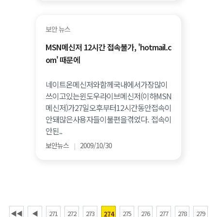
보안 뉴스
MSN메신저 12시간 접속불가, 'hotmail.c
om' 때문에
네이트온메신저와함께국내에서가장많이
쓰이고있는윈도우라이브메신저(이하MSN
메신저)가27일오후부터12시간동안접속이
안돼많은사용자들이불편을겪었다. 접속이
안된..
보안뉴스
2009/10/30
|
◀◀
◀
271
272
273
275
276
277
278
279
274