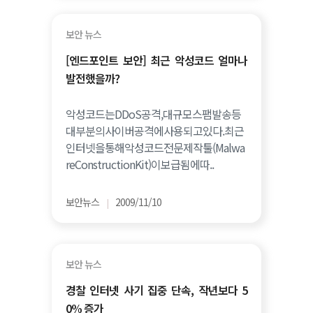
보안 뉴스
[엔드포인트 보안] 최근 악성코드 얼마나
발전했을까?
악성코드는DDoS공격,대규모스팸발송등
대부분의사이버공격에사용되고있다.최근
인터넷을통해악성코드전문제작툴(Malwa
reConstructionKit)이보급됨에따..
보안뉴스
2009/11/10
|
보안 뉴스
경찰 인터넷 사기 집중 단속, 작년보다 5
0% 증가