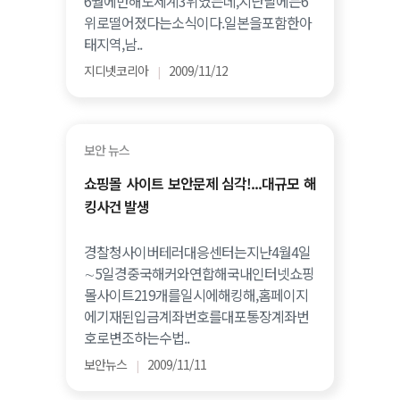
6월에만해도세계3위였는데,지난달에는6
위로떨어졌다는소식이다.일본을포함한아
태지역,남..
지디넷코리아
2009/11/12
|
보안 뉴스
쇼핑몰 사이트 보안문제 심각!...대규모 해
킹사건 발생
경찰청사이버테러대응센터는지난4월4일
∼5일경중국해커와연합해국내인터넷쇼핑
몰사이트219개를일시에해킹해,홈페이지
에기재된입금계좌번호를대포통장계좌번
호로변조하는수법..
보안뉴스
2009/11/11
|