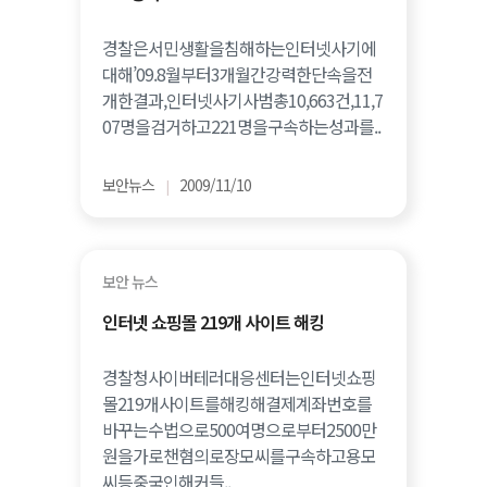
경찰은서민생활을침해하는인터넷사기에
대해’09.8월부터3개월간강력한단속을전
개한결과,인터넷사기사범총10,663건,11,7
07명을검거하고221명을구속하는성과를..
보안뉴스
2009/11/10
|
보안 뉴스
인터넷 쇼핑몰 219개 사이트 해킹
경찰청사이버테러대응센터는인터넷쇼핑
몰219개사이트를해킹해결제계좌번호를
바꾸는수법으로500여명으로부터2500만
원을가로챈혐의로장모씨를구속하고용모
씨등중국인해커들..