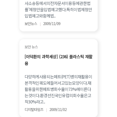
사소송등에서의전자문서이용등에관한법
률’제정안을입법예고했다.특히이법제정안
입법예고와함께법..
보안뉴스
2009/11/09
|
보안 뉴스
[이덕환의 과학세상] (236) 플라스틱 재활
용
다양하게사용되는페트(PET)병의재활용이
본격적인궤도에들어서고있는모양이다.재
활용을위한페트병회수율이73%에이른다
는것이다.환경선진국인유럽의회수율은고
작30%라고..
디지탈타임즈
2009/11/02
|