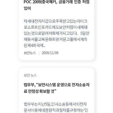
POC 2009]중국해커, 금융거래 인증 허점
있어
차세대전자지갑으로주목받고있는마이크
로소프트인포카드에도보안허점이내제돼
있는것으로알려져화제가되고있다. 5일양
재동서울교육문화회관거문고홀에서개최
된제4회국제..
보안뉴스
2009/11/09
|
보안 뉴스
법무부, “보안시스템 운영으로 전자소송자
료 안정성 확보할 것”
법무부는지난5일,민사소송등에서의전자
문서이용에대한원칙과절차를규정하는‘민