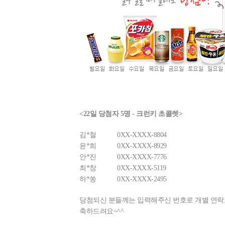
<22일 당첨자 5명 - 크런키 초콜렛>
김*철
0XX-XXXX-8804
윤*희
0XX-XXXX-8929
안*진
0XX-XXXX-7776
최*창
0XX-XXXX-5119
하*쏭
0XX-XXXX-2495
당첨되신 분들께는 입력해주신 번호로 개별 연
축하드려요~^^