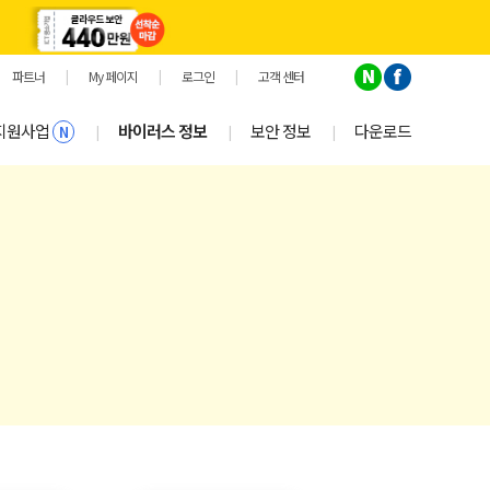
파트너
|
My 페이지
|
로그인
|
고객 센터
지원사업
바이러스 정보
보안 정보
다운로드
|
|
|
N