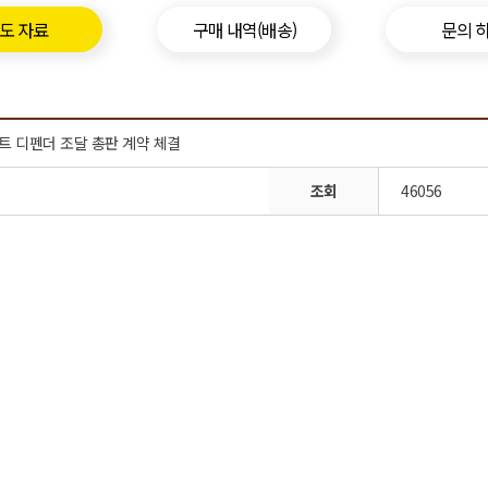
도 자료
구매 내역(배송)
문의 
트 디펜더 조달 총판 계약 체결
조회
46056