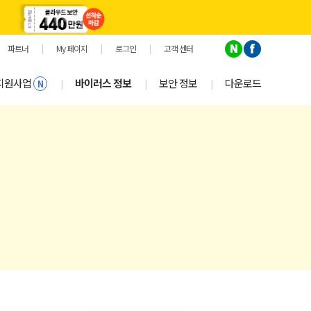
파트너
|
My 페이지
|
로그인
|
고객 센터
지원사업
바이러스 정보
보안 정보
다운로드
|
|
|
N