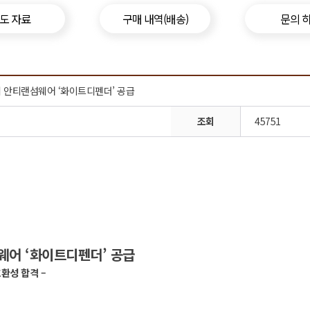
도 자료
구매 내역(배송)
문의 
에 안티랜섬웨어 ‘화이트디펜더’ 공급
조회
45751
웨어 ‘화이트디펜더’ 공급
호환성 합격 –