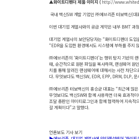
▲화이트디펜더 제품 이미지 (
http://www.white
국내 백신SW 개발 기업인 ㈜에브리존 터보백신(대표
이번 대기업 계열사와의 공급 계약은 내부 BMT 과
대기업 계열사의 보안담당자는 “화이트디펜더 도입을 
“EDR을 도입한 환경에서도 시스템에 부하를 주지 
㈜에브리존의 ‘화이트디펜더’는 행위 탐지 기반의 
때, 순간적으로 원본 파일을 복사하며, 랜섬웨어 원인
치를 통해 알려진 랜섬웨어에 대해서는 사전 차단으
다. 무엇보다도 백신SW, EDR, EPP, DRM, 
㈜에브리존 터보백신의 홍승균 대표는 “최근에 많은 
무엇보다도 백신SW와 함께 사용하면 더욱 효과적이다
조달 총판인 아이티로그인과 함께 협력하여 지속적으
갈 계획이다”고 말했다.
언론보도 기사 보기
▶에브리존, 대기업 계열사에 안티랜섬웨어 ‘화이트