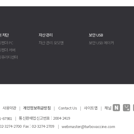
 차단
자산 관리
보안 USB
펜더 PC
자산 관리 오딧맨
보안 USB 메이커
디펜더 서버
시큐리티센터
사용약관
|
개인정보취급방침
|
Contact Us
|
사이트맵
|
채널
|
통신판매업신고번호 : 2004-2419
-67981
-3274-2700 Fax : 02-3274-2709
|
webmaster@turbovaccine.com