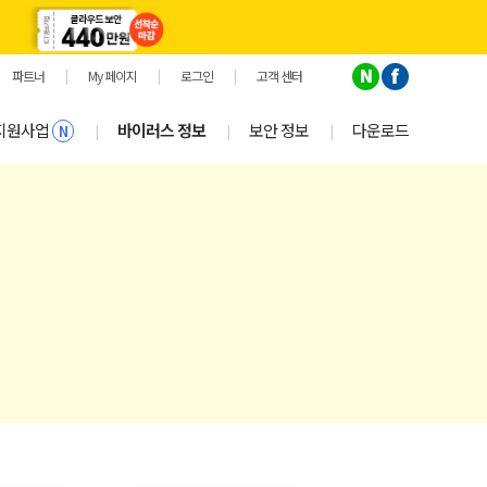
파트너
|
My 페이지
|
로그인
|
고객 센터
지원사업
바이러스 정보
보안 정보
다운로드
|
|
|
N