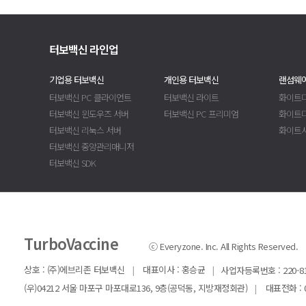
터보백신 라인업
기업용 터보백신
개인용 터보백신
랜섬웨어
터보백신 PC 클라이언트
터보백신 라이트
화이트디
터보백신 윈도우즈 서버
터보백신 PC 프리미엄
화이트
터보백신 리눅스 서버
화이트
터보백신 중앙관리매니저
터보백신 SDK
TurboVaccine
ⓒ Everyzone. Inc. All Rights Reserved.
상호 : (주)에브리존 터보백신
|
대표이사 : 홍승균
|
사업자등록번호 : 220-81
(우)04212 서울 마포구 마포대로136, 9층(공덕동, 지방재정회관)
|
대표전화 : 02