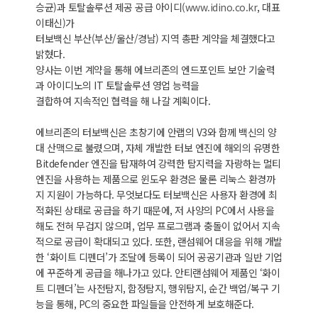
승균)과 토탈솔루션 제공 공급 아이디(
www.idino.co.kr
, 대표
이태신)가
터보백신 부산(부산/울산/경남) 지역 총판 계약을 체결했다고
밝혔다.
양사는 이번 계약을 통해 에브리존의 엔드포인트 보안 기술력
과 아이디노의 IT 토탈솔루션 영업 능력을
결합하여 지속적인 협력을 해 나갈 계획이다.
에브리존의 터보백신은 초창기에 안랩의 V3와 함께 백신의 양
대 산맥으로 불렸으며, 자체 개발한 터보 엔진에 해외의 유명한
Bitdefender 엔진을 탑재하여 강력한 탐지력을 자랑하는 멀티
엔진을 사용하는 제품으로 윈도우 환경은 물론 리눅스 환경까
지 지원이 가능하다. 무엇보다도 터보백신은 사용자 환경에 최
적화된 상태로 공급을 하기 때문에, 저 사양의 PC에서 사용을
해도 전혀 무겁지 않으며, 업무 프로그램과 충돌이 없어서 지속
적으로 공급이 확대되고 있다. 또한, 랜섬웨어 대응을 위해 개발
한 ‘화이트 디펜더’가 조달에 등록이 되어 공공기관과 일반 기업
에 꾸준하게 공급을 해나가고 있다. 안티랜섬웨어 제품인 ‘화이
트 디펜더’는 사전탐지, 함정탐지, 행위탐지, 순간 백업/복구 기
능을 통해, PC의 중요한 파일들을 안전하게 보호해준다.